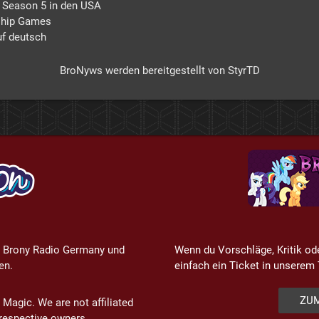
r Season 5 in den USA
dship Games
uf deutsch
BroNyws werden bereitgestellt von StyrTD
 Brony Radio Germany und
Wenn du Vorschläge, Kritik od
en.
einfach ein Ticket in unsere
ZUM
 Magic. We are not affiliated
r respective owners.