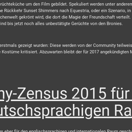
üchteküche um den Film gebildet. Spekuliert werden unter anderem ei
eine Rückkehr Sunset Shimmers nach Equestria, oder ein Szenario, i
enwelt gekrönt wird, die dort die Magie der Freundschaft verteilt. 
nd bis jetzt noch alles unbestätigte Gerüchte von den Bronies.
ar erstmals gezeigt wurden: Diese werden von der Community teilwe
Kostüme kritisiert. Abzuwarten bleibt der für 2017 angekündigten M
ny-Zensus 2015 für
utschsprachigen R
s eher für den englischsprachigen und internationalen Raum gescha