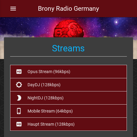
Brony Radio Germany
menu
Streams
high_quality
Opus Stream (96kbps)
brightness_5
DayDJ (128kbps)
brightness_2
NightDJ (128kbps)
phone_iphone
Mobile Stream (64kbps)
high_quality
Haupt Stream (128kbps)