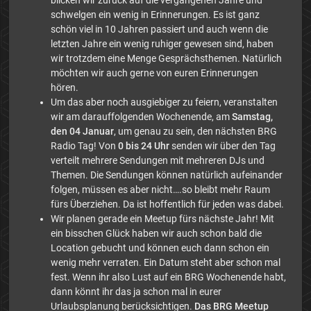
blicken wir zurück auf die vergangenen Jahre und
schwelgen ein wenig in Erinnerungen. Es ist ganz
schön viel in 10 Jahren passiert und auch wenn die
letzten Jahre ein wenig ruhiger gewesen sind, haben
wir trotzdem eine Menge Gesprächsthemen. Natürlich
möchten wir auch gerne von euren Erinnerungen
hören.
Um das aber noch ausgiebiger zu feiern, veranstalten
wir am darauffolgenden Wochenende, am
Samstag,
den 04 Januar
, um genau zu sein, den nächsten BRG
Radio Tag! Von
0 bis 24 Uhr
senden wir über den Tag
verteilt mehrere Sendungen mit mehreren DJs und
Themen. Die Sendungen können natürlich aufeinander
folgen, müssen es aber nicht….so bleibt mehr Raum
fürs Überziehen. Da ist hoffentlich für jeden was dabei.
Wir planen gerade ein Meetup fürs nächste Jahr! Mit
ein bisschen Glück haben wir auch schon bald die
Location gebucht und können euch dann schon ein
wenig mehr verraten. Ein Datum steht aber schon mal
fest. Wenn ihr also Lust auf ein BRG Wochenende habt,
dann könnt ihr das ja schon mal in eurer
Urlaubsplanung berücksichtigen.
Das BRG Meetup